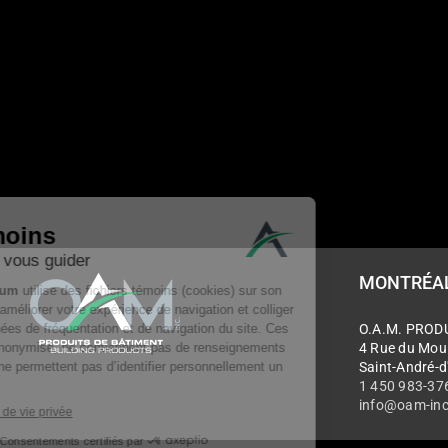
MONTRÉAL 
O.A.M. PROD
4 Rue du Moul
Saint-André-d
1 450 983-37
info@oam-inc