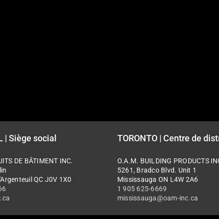
| Siège social
TORONTO | Centre de dist
UITS DE BÂTIMENT INC.
O.A.M. BUILDING PRODUCTS IN
in
5261, Bradco Blvd. Unit 1
'Argenteuil QC J0V 1X0
Mississauga ON L4W 2A6
66
1 905 625-6669
.ca
mississauga@oam-inc.ca