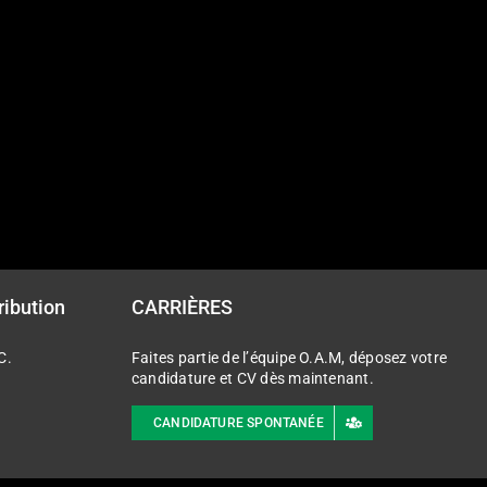
ribution
CARRIÈRES
C.
Faites partie de l’équipe O.A.M, déposez votre
candidature et CV dès maintenant.
CANDIDATURE SPONTANÉE